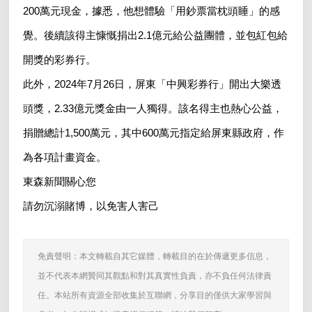
200萬元現金，據悉，他想體驗「用鈔票當枕頭睡」的感
覺。後續該得主慷慨捐出2.1億元給公益團體，並包紅包給
開獎的彩券行。
此外，2024年7月26日，屏東「中興彩券行」開出大樂透
頭獎，2.33億元獎金由一人獨得。該名得主也熱心公益，
捐贈總計1,500萬元，其中600萬元指定給屏東縣政府，作
為各項計畫資金。
東森新聞關心您
請勿沉溺賭博，以免害人害己
免責聲明：本文轉載自其它媒體，轉載目的在於傳遞更多信息，
並不代表本網贊同其觀點和對其真實性負責，亦不負任何法律責
任。本站所有資源全部收集於互聯網，分享目的僅供大家學習與