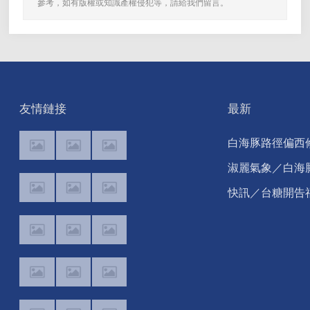
參考，如有版權或知識產權侵犯等，請給我們留言。
友情鏈接
最新
白海豚路徑偏西
正！週末豪雨炸
淑麗氣象／白海
部「紫到發白」
路徑變了！最快
快訊／台糖開告
海警 未來一週降
懋！致癌油風波
雨熱區曝
下架 估損失2.43