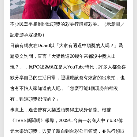
不少民眾爭相到開出頭獎的彩券行購買彩券。（示意圖／
記者游承霖攝影）
日前有網友在Dcard以「大家有遇過中頭獎的人嗎？」爲
題發文詢問，直言「大樂透這20幾年來都沒中獎人出
現？」，原PO認為現在是大YouTube時代，許多人都會喜
歡分享自己的生活日常，照理應該會有炫富的出來拍，也
會有不怕人家知道的人吧，「怎麼可能1個現身的都沒
有，難道頭獎都假的？」
事實上，過去曾有大樂透頭獎得主現身領獎。根據
《TVBS新聞網》報導，2009年台南一名商人中了9.37億
元大樂透頭獎，與妻子親自到台彩公司領獎，並先行領取