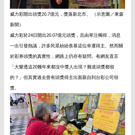
威力彩開出頭獎20.7億元，獎落新北市。 （示意圖／東森
新聞）
威力彩於24日開出20.07億元頭獎，且由單注獨得，消息
一出引發熱議，許多民眾紛紛羨慕這位幸運得主。然而關
於彩券頭獎的真實性，網路上仍存有疑問。有網友直言
「大樂透這20幾年來都沒中獎人出現？難道頭獎都假
的？」但其實過去曾有頭獎得主出面親自到台彩公司領
獎。