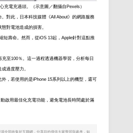
充電充過頭。（示意圖／翻攝自Pexels）
此，日本科技媒體《All About》的網路服務
狀態對電池造成的損害。
短壽命。然而，從iOS 13起，Apple針對這點推
再充至100％。這一過程透過機器學習，分析每日
造成過度壓力。
若使用的是iPhone 15系列以上的機型，還可
會自動啟用最佳化充電功能，避免電池長時間處於滿
資源全部收集於互聯網，分享目的僅供大家學習與參考，如