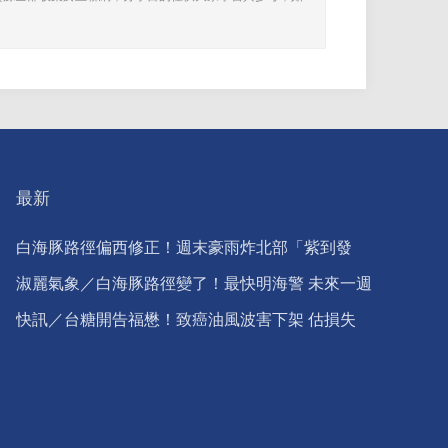
最新
白海豚路徑偏西修正！週末豪雨炸北部「紫到發
白」
淑麗氣象／白海豚路徑變了！最快明海警 未來一週
降雨熱區曝
快訊／台糖開告福懋！致癌油風波害下架 估損失
2.43億