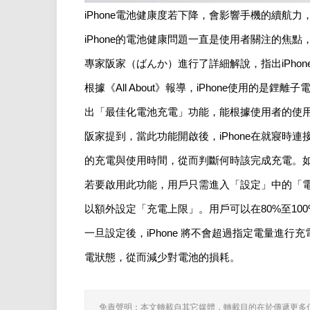
iPhone電池健康度若下降，會影響手機的續航
iPhone的電池健康問題一直是使用者關注的焦點
專家阪家（ばんか）進行了詳細解說，指出iPh
根據《All About》報導，iPhone使用的是
出「最佳化電池充電」功能，能根據使用者的使
阪家提到，當此功能開啟後，iPhone在就寢時
的充電與使用時間，從而判斷何時該完成充電。
若要啟用此功能，用戶只需進入「設定」中的「電池
以額外設定「充電上限」。用戶可以在80%至10
一旦設定後，iPhone 將不會超過指定電量進
電狀態，從而減少對電池的損耗。
免責聲明：本文轉載自其它媒體，轉載目的在於傳遞更多