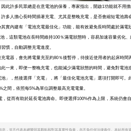
力，因此許多民眾總是在意電池的保養，專家指出，開啟1功能就不用擔心
，許多人擔心長時間插著充電、尤其是整晚充電，是否會縮短電池壽命。對
one其實內建有「電池充電最佳化」功能，能有效避免長時間處於滿電
鋰離子電池，這類電池在長時間維持100％滿電狀態時，容易加速容量劣化、縮
用習慣，自動調整充電進度。
連接充電器，會先將電量充至約80％後暫停，待接近使用者的起床時間
如此一來，即便一整晚充電，也能減少滿電狀態的時間，避免對電池
」，然後選擇「充電」，將「最佳化電池充電」選項打開即可。此外，
0%之間，依照每5%為單位調整最高充電電量。
行充電，從而有助於延長電池壽命。即便選擇100%作為上限，系統仍
信息，並不代表本網贊同其觀點和對其真實性負責，亦不負任何法律責任。本站所有