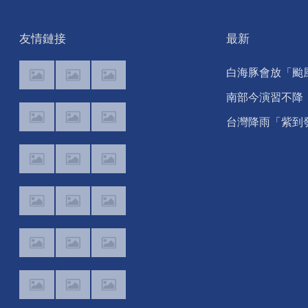
友情鏈接
最新
白海豚會放「颱
假」嗎？ 專家分
南部今演習不降
析曝光
速！今早10點手
台灣降雨「紫到
狂響 違者最高罰
白」！ 白海豚豪
15萬
雨轟台時程一次