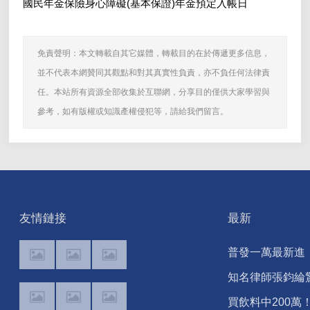
國民年金保險身心障礙(基本保證)年金預定入帳日
免責聲明：本文轉載自其它媒體，轉載目的在於傳遞更多信息，
並不代表本網贊同其觀點和對其真實性負責，亦不負任何法律責
任。本站所有資源全部收集於互聯網，分享目的僅供大家學習與
參考，如有版權或知識產權侵犯等，請給我們留言。
友情鏈接
最新
普發一萬最新進
度！法案卡立院 
知名律師張鈞綸
鄉鎮自辦最高領
傳離世 享壽62歲
買飲料中200萬