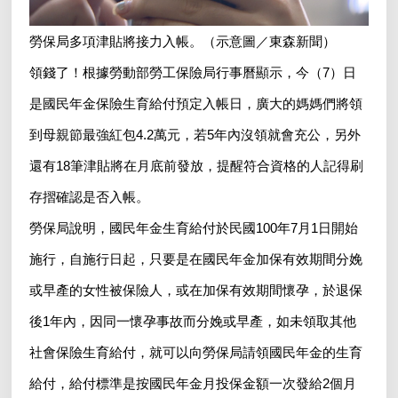
勞保局多項津貼將接力入帳。（示意圖／東森新聞）
領錢了！根據勞動部勞工保險局行事曆顯示，今（7）日
是國民年金保險生育給付預定入帳日，廣大的媽媽們將領
到母親節最強紅包4.2萬元，若5年內沒領就會充公，另外
還有18筆津貼將在月底前發放，提醒符合資格的人記得刷
存摺確認是否入帳。
勞保局說明，國民年金生育給付於民國100年7月1日開始
施行，自施行日起，只要是在國民年金加保有效期間分娩
或早產的女性被保險人，或在加保有效期間懷孕，於退保
後1年內，因同一懷孕事故而分娩或早產，如未領取其他
社會保險生育給付，就可以向勞保局請領國民年金的生育
給付，給付標準是按國民年金月投保金額一次發給2個月