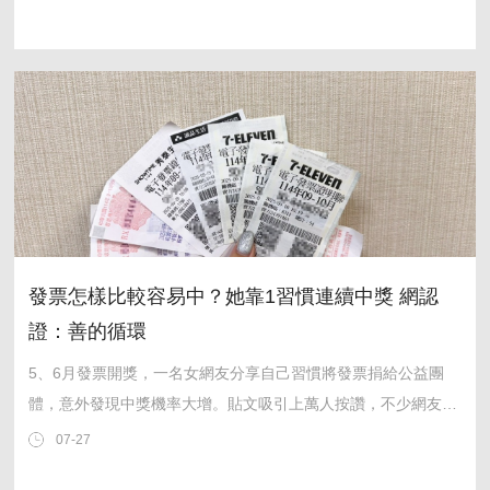
發票怎樣比較容易中？她靠1習慣連續中獎 網認
證：善的循環
5、6月發票開獎，一名女網友分享自己習慣將發票捐給公益團
體，意外發現中獎機率大增。貼文吸引上萬人按讚，不少網友也
認同這是「善的循環」。
07-27