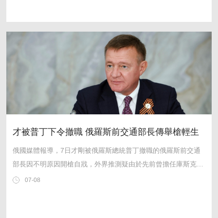
才被普丁下令撤職 俄羅斯前交通部長傳舉槍輕生
俄國媒體報導，7日才剛被俄羅斯總統普丁撤職的俄羅斯前交通
部長因不明原因開槍自戕，外界推測疑由於先前曾擔任庫斯克州
長疑似是涉入貪腐案才會被普丁開除。
07-08